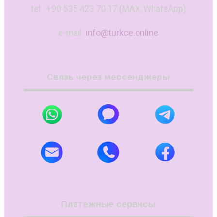
tel.: +90 535 423 70 17 (MAX, WhatsApp)
e-mail:
info@turkce.online
Связь через мессенджеры
Платежные сервисы