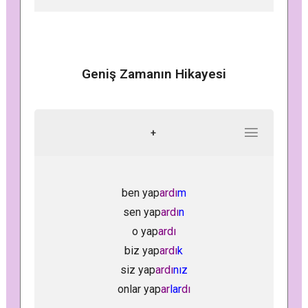
Geniş Zamanın Hikayesi
+
ben yap
ardı
m
sen yap
ardı
n
o yap
ardı
biz yap
ardı
k
siz yap
ardı
nız
onlar yap
ar
lar
dı