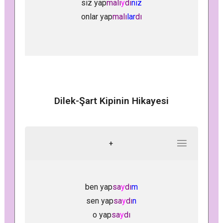
siz yap
malı
y
dı
nız
onlar yap
malı
lar
dı
Dilek-Şart Kipinin Hikayesi
+
ben yap
sa
y
dı
m
sen yap
sa
y
dı
n
o yap
sa
y
dı