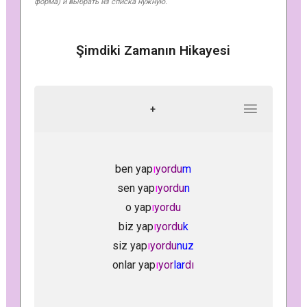
форма) и выбрать из списка нужную.
Şimdiki Zamanın Hikayesi
+
ben yap
ı
yordu
m
sen yap
ı
yordu
n
o yap
ı
yordu
biz yap
ı
yordu
k
siz yap
ı
yordu
nuz
onlar yap
ı
yor
lar
dı