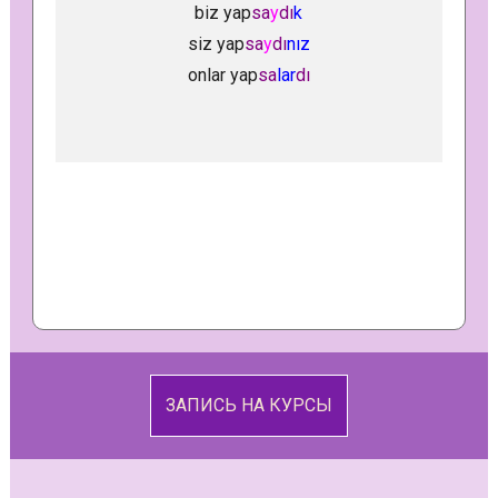
biz yap
sa
y
dı
k
siz yap
sa
y
dı
nız
onlar yap
sa
lar
dı
ЗАПИСЬ НА КУРСЫ