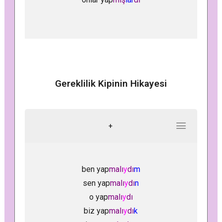
Gereklilik Kipinin Hikayesi
+
ben yap
malı
y
dı
m
sen yap
malı
y
dı
n
o yap
malı
y
dı
biz yap
malı
y
dı
k