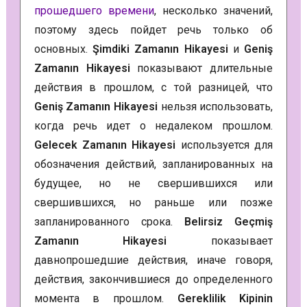
прошедшего времени
, несколько значений,
поэтому здесь пойдет речь только об
основных.
Şimdiki Zamanın Hikayesi
и
Geniş
Zamanın Hikayesi
показывают длительные
действия в прошлом, с той разницей, что
Geniş Zamanın Hikayesi
нельзя использовать,
когда речь идет о недалеком прошлом.
Gelecek Zamanın Hikayesi
используется для
обозначения действий, запланированных на
будущее, но не свершившихся или
свершившихся, но раньше или позже
запланированного срока.
Belirsiz Geçmiş
Zamanın Hikayesi
показывает
давнопрошедшие действия, иначе говоря,
действия, закончившиеся до определенного
момента в прошлом.
Gereklilik Kipinin