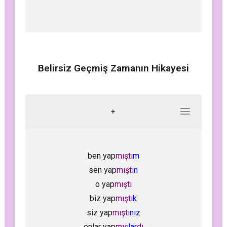
Belirsiz Geçmiş Zamanın Hikayesi
+
ben yap
mıştı
m
sen yap
mıştı
n
o yap
mıştı
biz yap
mıştı
k
siz yap
mıştı
nız
onlar yap
mış
lar
dı