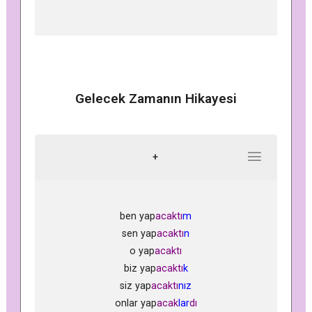
Gelecek Zamanın Hikayesi
+
ben yap
acaktı
m
sen yap
acaktı
n
o yap
acaktı
biz yap
acaktı
k
siz yap
acaktı
nız
onlar yap
acak
lar
dı