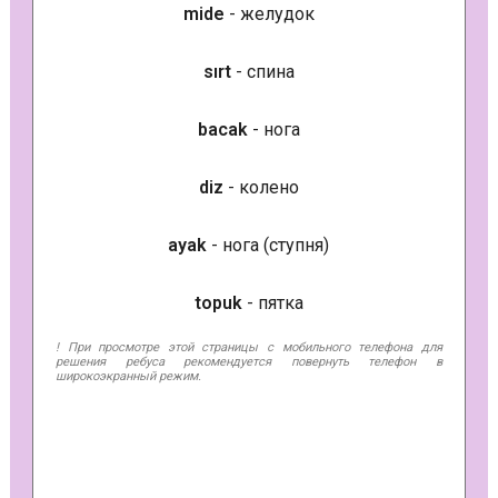
mide
- желудок
sırt
- спина
bacak
- нога
diz
- колено
ayak
- нога (ступня)
topuk
- пятка
! При просмотре этой страницы с мобильного телефона для
решения ребуса рекомендуется повернуть телефон в
широкоэкранный режим.