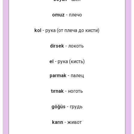
omuz
- плечо
kol
- рука (от плеча до кисти)
dirsek
- локоть
el
- рука (кисть)
parmak
- палец
tırnak
- ноготь
göğüs
- грудь
karın
- живот