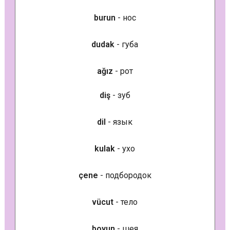
burun
- нос
dudak
- губа
ağız
- рот
diş
- зуб
dil
- язык
kulak
- ухо
çene
- подбородок
vücut
- тело
boyun
- шея