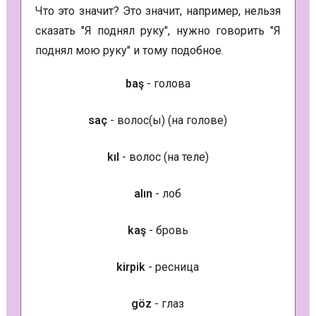
Что это значит? Это значит, например, нельзя
сказать "Я поднял руку", нужно говорить "Я
поднял мою руку" и тому подобное.
baş
- голова
saç
- волос(ы) (на голове)
kıl
- волос (на теле)
alın
- лоб
kaş
- бровь
kirpik
- ресница
göz
- глаз