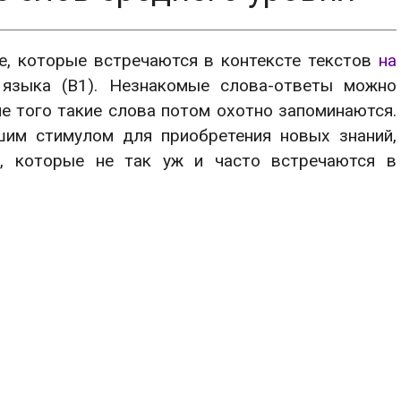
КЗАМЕНОВ
ДЛЯ УРОВНЯ B2
СОСТАВНЫЕ ВРЕМЕНА 
РЕБУС
КАТАЛОГ ПОСЛОВИЦ
УСЛОВИЯ
, которые встречаются в контексте текстов
на
 языка (B1). Незнакомые слова-ответы можно
е того такие слова потом охотно запоминаются.
им стимулом для приобретения новых знаний,
а, которые не так уж и часто встречаются в