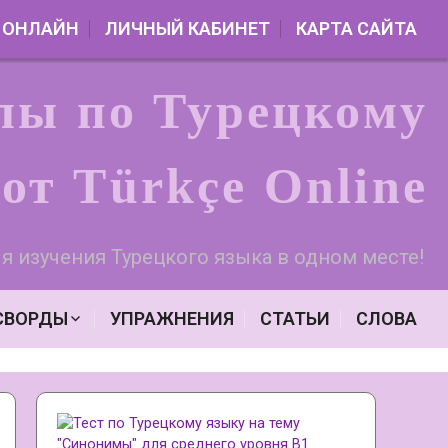
 ОНЛАЙН
ЛИЧНЫЙ КАБИНЕТ
КАРТА САЙТА
лы по Турецкому
от Türkçe Online
я изучения Турецкого языка в одном месте!
СВОРДЫ
УПРАЖНЕНИЯ
СТАТЬИ
СЛОВА
Я
АЧАЛЬНОГО УРОВНЯ А1
АЗОВОГО УРОВНЯ А2
(HIKAYE)
РЕДНЕГО УРОВНЯ B1