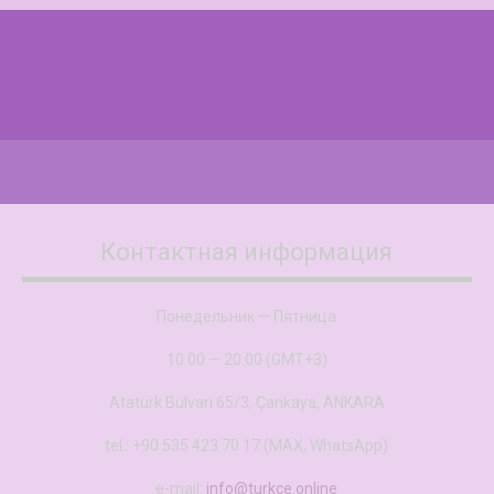
Контактная информация
Понедельник — Пятница
10.00 — 20.00 (GMT+3)
Atatürk Bulvarı 65/3, Çankaya, ANKARA
tel.: +90 535 423 70 17 (MAX, WhatsApp)
e-mail:
info@turkce.online