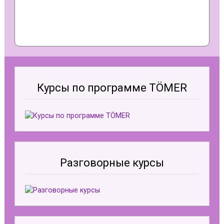
a
t
i
v
e
:
Курсы по программе TÖMER
Разговорные курсы