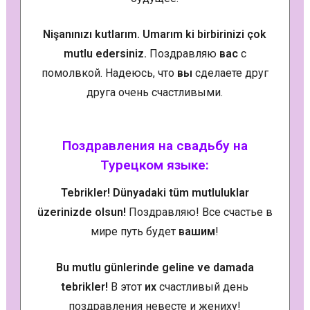
Nişanınızı kutlarım. Umarım ki birbirinizi çok
mutlu edersiniz.
Поздравляю
вас
с
помолвкой. Надеюсь, что
вы
сделаете друг
друга очень счастливыми.
Поздравления на свадьбу на
Турецком языке:
Tebrikler! Dünyadaki tüm mutluluklar
üzerinizde olsun!
Поздравляю! Все счастье в
мире путь будет
вашим
!
Bu mutlu günlerinde geline ve damada
tebrikler!
В этот
их
счастливый день
поздравления невесте и жениху!