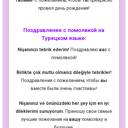
твоими
! С пожеланием, чтобы
ты
прекрасно
провел день рождения!
Поздравления с помолвкой на
Турецком языке:
Nişanınızı tebrik ederim!
Поздравляю
вас
с
помолвкой!
Birlikte çok mutlu olmanız dileğiyle tebrikler!
Поздравления с пожеланием, чтобы
вы
вместе были очень счастливы!
Nişanınız ve önünüzdeki her şey için en iyi
dileklerimi sunuyorum.
Приношу свои самые
лучшие пожелания на
вашу
помолвку и
будущее.