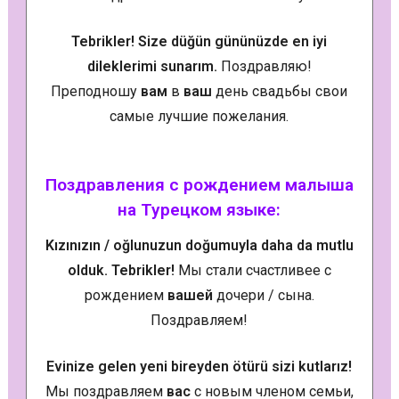
Tebrikler! Size düğün gününüzde en iyi
dileklerimi sunarım.
Поздравляю!
Преподношу
вам
в
ваш
день свадьбы свои
самые лучшие пожелания.
Поздравления с рождением малыша
на Турецком языке:
Kızınızın / oğlunuzun doğumuyla daha da mutlu
olduk. Tebrikler!
Мы стали счастливее с
рождением
вашей
дочери / сына.
Поздравляем!
Evinize gelen yeni bireyden ötürü sizi kutlarız!
Мы поздравляем
вас
с новым членом семьи,