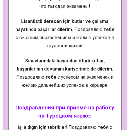
что
ты
сдал экзамены!
Lisanüstü derecen için kutlar ve çalışma
hayatında başarılar dilerim.
Поздравляю
тебя
с высшим образованием и желаю успехов в
трудовой жизни.
Sınavlarındaki başarıdan ötürü kutlar,
başarılarının devamını kariyerinde de dilerim.
Поздравляю
тебя
с успехом на экзаменах и
желаю дальнейших успехов в карьере.
Поздравления при приеме на работу
на Турецком языке:
İşi aldığın için tebrikler!
Поздравляю
тебя
с