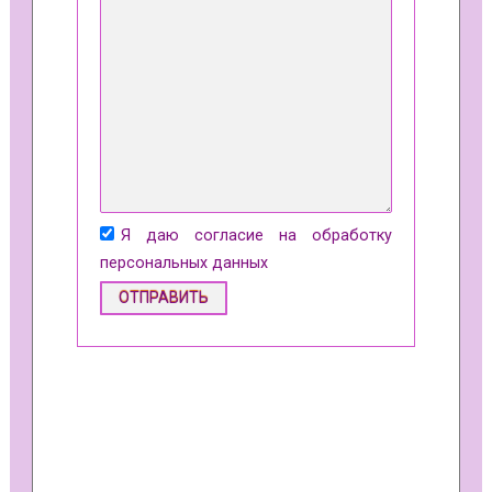
Я даю согласие на обработку
персональных данных
A
l
t
e
r
n