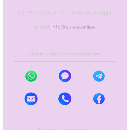
tel.: +90 535 423 70 17 (MAX, WhatsApp)
e-mail:
info@turkce.online
Связь через мессенджеры
Платежные сервисы