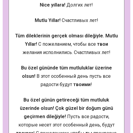
Nice yıllara!
Долгих лет!
Mutlu Yıllar!
Счастливых лет!
Tüm dileklerinin gerçek olması dileğiyle. Mutlu
Yıllar!
С пожеланием, чтобы все
твои
желания исполнились. Счастливых лет!
Bu özel gününde tüm mutluluklar üzerine
olsun!
В этот особенный день пусть все
радости будут
твоими
!
Bu özel günün getireceği tüm mutluluk
üzerinde olsun! Çok güzel bir doğum günü
geçirmen dileğiyle!
Пусть все радости,
которые несет этот особенный день, будут