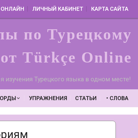
 ОНЛАЙН
ЛИЧНЫЙ КАБИНЕТ
КАРТА САЙТА
лы по Турецкому
от Türkçe Online
я изучения Турецкого языка в одном месте!
ВОРДЫ
УПРАЖНЕНИЯ
СТАТЬИ
СЛОВА
Я
АЧАЛЬНОГО УРОВНЯ А1
АЗОВОГО УРОВНЯ А2
(HIKAYE)
РЕДНЕГО УРОВНЯ B1
ориям