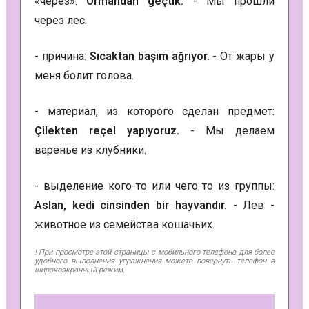
«через»:
Ormandan geçtik.
- Мы прошли
через лес.
- причина:
Sıcaktan başım ağrıyor.
- От жары у
меня болит голова.
- материал, из которого сделан предмет:
Çilekten reçel yapıyoruz.
- Мы делаем
варенье из клубники.
- выделение кого-то или чего-то из группы:
Aslan, kedi cinsinden bir hayvandır.
- Лев -
животное из семейства кошачьих.
! При просмотре этой страницы с мобильного телефона для более
удобного выполнения упражнения можете повернуть телефон в
широкоэкранный режим.