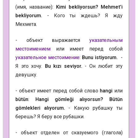
(имя, название):
Kimi bekliyorsun? Mehmet’i
bekliyorum.
- Кого ты ждешь? Я жду
Мехмета.
- объект выражается
указательным
местоимением
или имеет перед собой
указательное местоимение
:
Bunu istiyorum.
-
Я это хочу.
Bu kızı seviyor.
- Он любит эту
девушку.
- объект имеет перед собой слово
hangi
или
bütün
:
Hangi gömleği alıyorsun? Bütün
gömlekleri alıyorum.
- Какую рубашку ты
берешь? Я беру все рубашки.
- объект отделен от сказуемого (глагола)