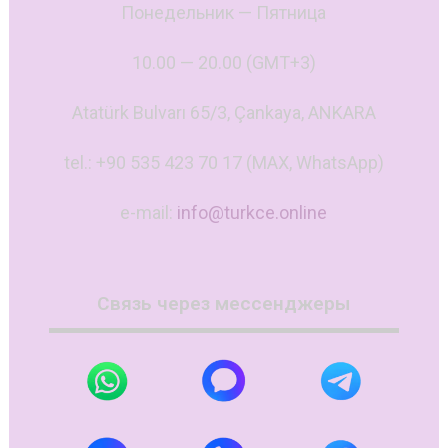
Понедельник — Пятница
10.00 — 20.00 (GMT+3)
Atatürk Bulvarı 65/3, Çankaya, ANKARA
tel.: +90 535 423 70 17 (MAX, WhatsApp)
e-mail:
info@turkce.online
Связь через мессенджеры