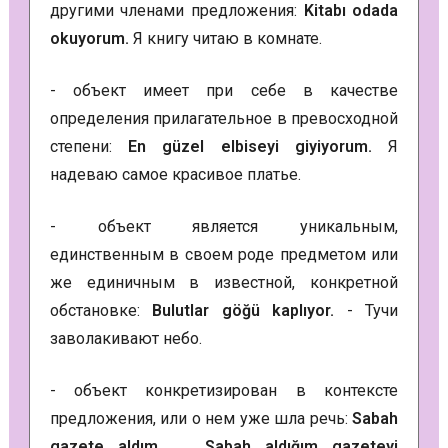
другими членами предложения:
Kitabı odada
okuyorum.
Я книгу читаю в комнате.
- объект имеет при себе в качестве
определения прилагательное в превосходной
степени:
En güzel elbiseyi giyiyorum.
Я
надеваю самое красивое платье.
- объект является уникальным,
единственным в своем роде предметом или
же единичным в известной, конкретной
обстановке:
Bulutlar göğü kaplıyor.
- Тучи
заволакивают небо.
- объект конкретизирован в контексте
предложения, или о нем уже шла речь:
Sabah
gazete aldım. …. Sabah aldığım gazeteyi